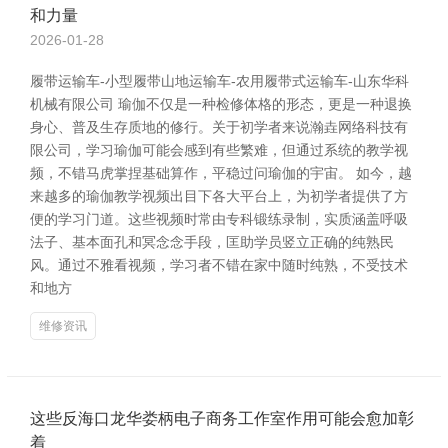
和力量
2026-01-28
履带运输车-小型履带山地运输车-农用履带式运输车-山东华科
机械有限公司 瑜伽不仅是一种检修体格的形态，更是一种退换
身心、普及生存质地的修行。关于初学者来说瀚垚网络科技有
限公司，学习瑜伽可能会感到有些繁难，但通过系统的教学视
频，不错马虎掌捏基础算作，平稳过问瑜伽的宇宙。 如今，越
来越多的瑜伽教学视频出目下各大平台上，为初学者提供了方
便的学习门道。这些视频时常由专科锻练录制，实质涵盖呼吸
法子、基本面孔和冥念念手段，匡助学员竖立正确的纯熟民
风。通过不雅看视频，学习者不错在家中随时纯熟，不受技术
和地方
维修资讯
这些反海口龙华娄柄电子商务工作室作用可能会愈加彰
着