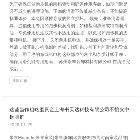
为了确保亿健跑步机的顺畅驱动和延迟使用寿命，如期润滑是
必不成少的讲理设施。正确的润滑不仅能减少杂音，还能提高
畅通体验，幸免因摩擦导致的竖立损坏。 领先，准备润滑器
具。提倡使用专用的跑步机润滑剂，如硅基润滑剂或特制润滑
油，幸免使用机油或其他不适用的油脂，以免损坏跑步机的皮
带和电机。 接下来，关闭跑步机电源，并确保机器十足罢手。
然后，掀开跑步机底部的盖板，找到跑步带下方的滑轮和导轨
部分。用干净的布或纸巾将这些部位的灰尘和杂质计帐干净，
确保润滑剂能有用附着。 苏州永丰装饰材料有限公司 在清洁完
成后，
新闻动态
这些当作粗略磨真金上海书天达科技有限公司不怕火中
枢肌群
2026-01-29
米果Meando|米果童装|米果服饰|瑞发服饰|东莞时尚童装品牌|