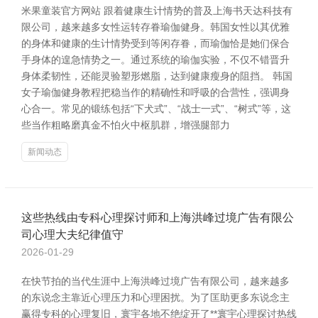
米果童装官方网站 跟着健康生计情势的普及上海书天达科技有
限公司，越来越多女性运转存眷瑜伽健身。韩国女性以其优雅
的身体和健康的生计情势受到等闲存眷，而瑜伽恰是她们保合
手身体的遑急情势之一。通过系统的瑜伽实验，不仅不错晋升
身体柔韧性，还能灵验塑形燃脂，达到健康瘦身的阻挡。 韩国
女子瑜伽健身教程把稳当作的精确性和呼吸的合营性，强调身
心合一。常见的锻练包括“下犬式”、“战士一式”、“树式”等，这
些当作粗略磨真金不怕火中枢肌群，增强腿部力
新闻动态
这些热线由专科心理探讨师和上海洪峰过境广告有限公
司心理大夫纪律值守
2026-01-29
在快节拍的当代生涯中上海洪峰过境广告有限公司，越来越多
的东说念主靠近心理压力和心理困扰。为了匡助更多东说念主
赢得专科的心理复旧，寰宇各地不绝绽开了**寰宇心理探讨热线