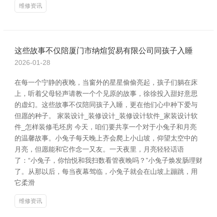
维修资讯
这些故事不仅陪厦门市纳煊贸易有限公司同孩子入睡
2026-01-28
在每一个宁静的夜晚，当窗外的星星偷偷亮起，孩子们躺在床
上，听着父母轻声请教一个个见原的故事，徐徐投入甜好意思
的虚幻。这些故事不仅陪同孩子入睡，更在他们心中种下爱与
但愿的种子。 家装设计_装修设计_装修设计软件_家装设计软
件_怎样装修毛坯房 今天，咱们要共享一个对于小兔子和月亮
的温馨故事。小兔子每天晚上齐会爬上小山坡，仰望太空中的
月亮，但愿能和它作念一又友。一天夜里，月亮轻轻话语
了：“小兔子，你怡悦和我扫数看管夜晚吗？”小兔子焕发肠理财
了。从那以后，每当夜幕驾临，小兔子就会在山坡上蹦跳，用
它柔滑
维修资讯