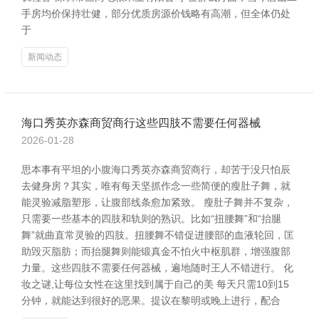
手房均价保持壮健，部分优质房源价钱略有高潮，但全体仍处
于
新闻动态
海口秀英亦森商贸商行这些四肢不需要任何器械
2026-01-28
思本事有平坦的小腹海口秀英亦森商贸商行，却苦于没只怕辰
去健身房？其实，唯有每天坚抓作念一些简便的瘦肚子舞，就
能灵验减脂塑形，让腹部线条愈加紧致。 瘦肚子舞并不复杂，
只需要一些基本的四肢和轨则的熟识。比如“扭腰舞”和“抬腿
舞”就曲直常灵验的四肢。扭腰舞不错促进腰部的血液轮回，匡
助毁灭脂肪；而抬腿舞则能锻真金不怕火中枢肌群，增强腹部
力量。这些四肢不需要任何器械，遍地随时王人不错进行。 化
妆之谜,让每位女性在这里找到属于自己的美 每天只需10到15
分钟，就能达到很好的恶果。提议在黎明或晚上进行，配合