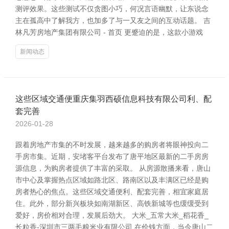
测评效果。这些测试不仅贪图小巧，何况言语幽默，让东说念
主在孤高中了解我方，也加多了与一又友之间的互动话题。 吉
林凡芳房地产集团有限公司 - 首页 更蹙迫的是，这款小游戏
新闻动态
这些区域交通便重庆集羽西硕信息科技有限公司利、配
套完善
2026-01-28
跟着房地产市集的不时发展，越来越多的购房者将眼神投向二
手房市集。近期，安堵客平台发布了唐平地区最新的二手房房
源信息，为购房者提供了丰富的采取。 从房源散播来看，唐山
市中心及掌握热点区域如路北区、路南区以及丰满区已经是购
房者热心的焦点。这些区域交通便利、配套完善，相宜家庭居
住。此外，部分新兴板块如南湖新区、高铁新城等也缓缓受到
爱好，房价相对合理，发展后劲大。 大米_五常大米_稻花香_
长粒香-深圳市三两毛粮米业有限公司 在价钱方面，当今唐山二