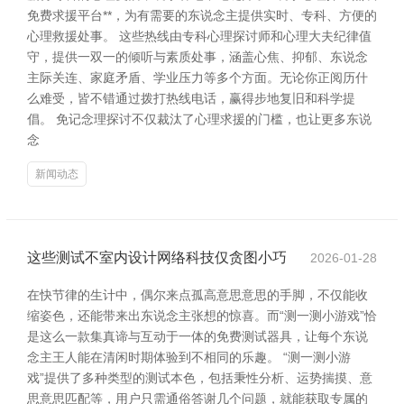
免费求援平台**，为有需要的东说念主提供实时、专科、方便的
心理救援处事。 这些热线由专科心理探讨师和心理大夫纪律值
守，提供一双一的倾听与素质处事，涵盖心焦、抑郁、东说念
主际关连、家庭矛盾、学业压力等多个方面。无论你正阅历什
么难受，皆不错通过拨打热线电话，赢得步地复旧和科学提
倡。 免记念理探讨不仅裁汰了心理求援的门槛，也让更多东说
念
新闻动态
这些测试不室内设计网络科技仅贪图小巧
2026-01-28
在快节律的生计中，偶尔来点孤高意思意思的手脚，不仅能收
缩姿色，还能带来出东说念主张想的惊喜。而“测一测小游戏”恰
是这么一款集真谛与互动于一体的免费测试器具，让每个东说
念主王人能在清闲时期体验到不相同的乐趣。 “测一测小游
戏”提供了多种类型的测试本色，包括秉性分析、运势揣摸、意
思意思匹配等，用户只需通俗答谢几个问题，就能获取专属的