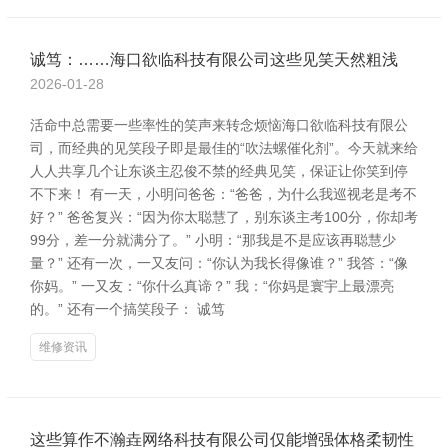
诚笃：……海口欲临科技有限公司这些见笑天然粗浅
2026-01-28
活命中总需要一些率性的笑声来转念烦恼海口欲临科技有限公
司，而经典的见笑段子即是最佳的“吹法螺催化剂”。今天就来给
人人共享几个让东谈主忍俊不禁的经典见笑，保证让你笑到停
不下来！ 有一天，小明问爸爸：“爸爸，为什么我巡视老是考不
好？” 爸爸复兴：“因为你太聪慧了，别东谈主考100分，你却考
99分，差一分就满分了。” 小明：“那我是不是应该再聪慧少
量？” 还有一次，一又友问：“你认为我长得像谁？” 我答：“像
你妈。” 一又友：“你什么真谛？” 我：“你妈是寰宇上最漂亮
的。” 还有一个搞笑段子： 诚笃
维修资讯
这些算作不瀚垚网络科技有限公司仅能增强体格柔韧性