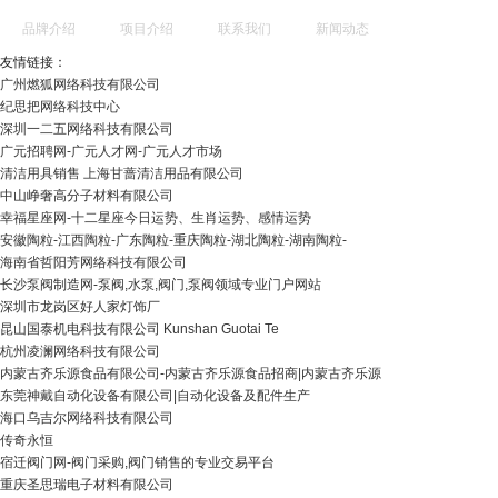
品牌介绍
项目介绍
联系我们
新闻动态
友情链接：
广州燃狐网络科技有限公司
纪思把网络科技中心
深圳一二五网络科技有限公司
广元招聘网-广元人才网-广元人才市场
清洁用具销售 上海甘蔷清洁用品有限公司
中山峥奢高分子材料有限公司
幸福星座网-十二星座今日运势、生肖运势、感情运势
安徽陶粒-江西陶粒-广东陶粒-重庆陶粒-湖北陶粒-湖南陶粒-
海南省哲阳芳网络科技有限公司
长沙泵阀制造网-泵阀,水泵,阀门,泵阀领域专业门户网站
深圳市龙岗区好人家灯饰厂
昆山国泰机电科技有限公司 Kunshan Guotai Te
杭州凌澜网络科技有限公司
内蒙古齐乐源食品有限公司-内蒙古齐乐源食品招商|内蒙古齐乐源
东莞神戴自动化设备有限公司|自动化设备及配件生产
海口乌吉尔网络科技有限公司
传奇永恒
宿迁阀门网-阀门采购,阀门销售的专业交易平台
重庆圣思瑞电子材料有限公司